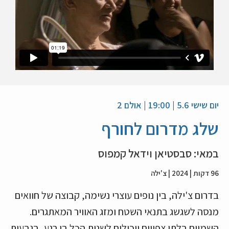
יום שישי 5.6 | 19:00 | אולם 2
שלג מדרום לחורף
במאי: סבסטיאן וידאל קמפוס
96 דקות | 2024 | צ'ילה
בדרום צ'ילה, בין נופים עוצרי נשימה, קבוצה של חוואים
מנסה לשגשג בתנאי השטח ומזג האוויר המאתגרים.
השמיים בלתי צפויים ויכולים לשנות הכל בן רגע, בגבעות